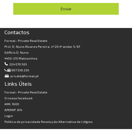
Contactos
Formal - Private Real Estate
Prct. D. Nuno Álvares Pereira, nº 20 4º andar S/EF
Edificio D. Nuno
4450-215 Matosinhos
224 070 565
967 336 230
private@formal.pt
Links Úteis
Formal - Private Real Estate
O nosso facebook
AMI: 1600
APEMIP: 814
Login
Política de privacidade
Resolução Alternativa de Litígios